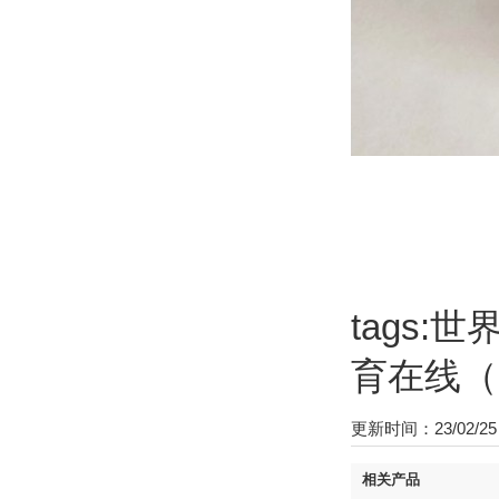
tags
育在线（
更新时间：23/02/25 
相关产品