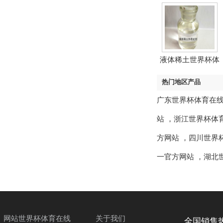
液体稀土世界杯体
育在线（中国）唯
热门地区产品
一官方网站
广东世界杯体育在
站
，
浙江世界杯体
方网站
，
四川世界
一官方网站
，
湖北
网站世界杯体育在线
关于我们
全国销售