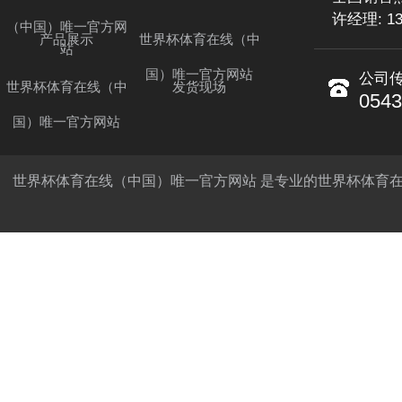
许经理: 135
（中国）唯一官方网
产品展示
世界杯体育在线（中
站
国）唯一官方网站
公司
世界杯体育在线（中
发货现场
0543
国）唯一官方网站
世界杯体育在线（中国）唯一官方网站 是专业的世界杯体育