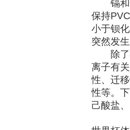
镉和锌
保持
PV
小于钡化
突然发生
除了与
离子有关
性、迁移
性等。下
己酸盐、