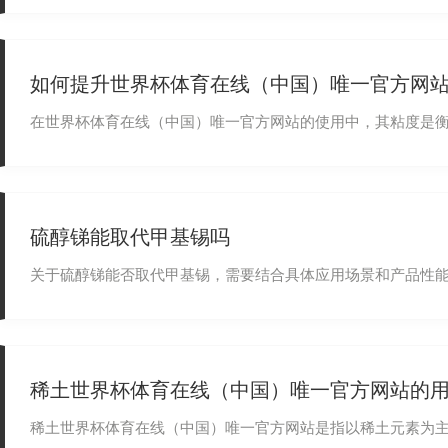
如何提升世界杯体育在线（中国）唯一官方网
在世界杯体育在线（中国）唯一官方网站的使用中，其粘度是衡量
硫醇锑能取代甲基锡吗
关于硫醇锑能否取代甲基锡，需要结合具体应用场景和产品性能来
稀土世界杯体育在线（中国）唯一官方网站的
稀土世界杯体育在线（中国）唯一官方网站是指以稀土元素为主要