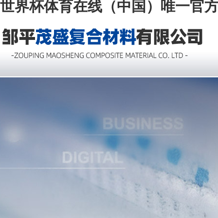
世界杯体育在线（中国）唯一官