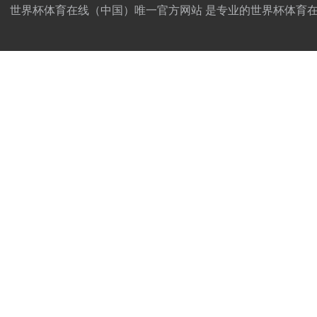
世界杯体育在线（中国）唯一官方网站 是专业的世界杯体育