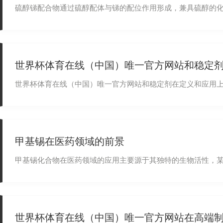
硫醇锑配合物通过硫醇配体与锑的配位作用形成，兼具硫醇的化学
世界杯体育在线（中国）唯一官方网站和稳定
世界杯体育在线（中国）唯一官方网站和稳定剂在定义和应用上
甲基锡在医药领域的前景
甲基锡化合物在医药领域的应用主要源于其独特的生物活性，某些
世界杯体育在线（中国）唯一官方网站在高端