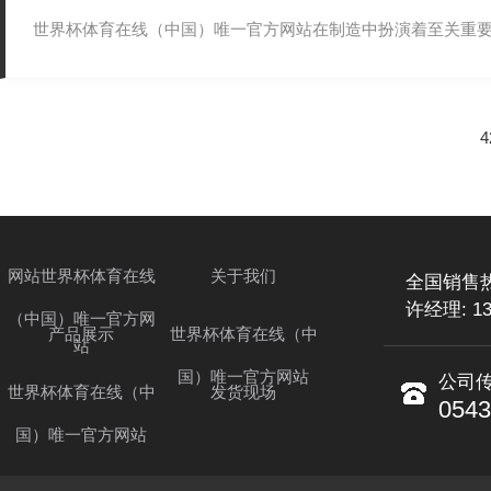
世界杯体育在线（中国）唯一官方网站在制造中扮演着至关重要的
网站世界杯体育在线
关于我们
全国销售
许经理: 135
（中国）唯一官方网
产品展示
世界杯体育在线（中
站
国）唯一官方网站
公司
世界杯体育在线（中
发货现场
0543
国）唯一官方网站