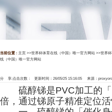
当前位置 :
主页
>>
世界杯体育在线（中国）唯一官方网站
>>
世界杯
线（中国）唯一官方网站
分 享:
点击次数：
更新时间：26/05/25 15:16:05 来源：
proxyor
硫醇锑是PVC加工的「加速
倍，通过锑原子精准定位活
一、硫醇锑的「催化身